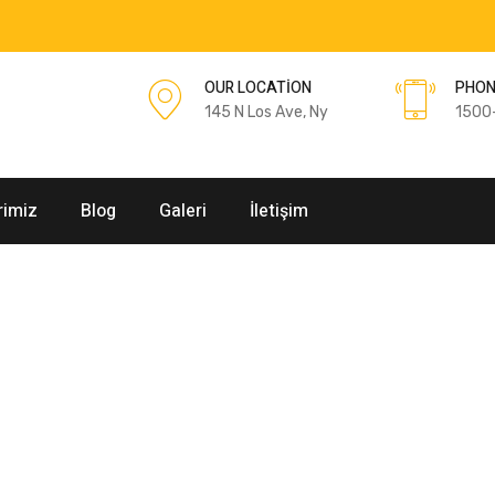
OUR LOCATION
PHON
145 N Los Ave, Ny
1500
rimiz
Blog
Galeri
İletişim