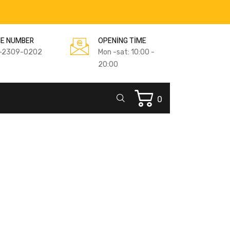
E NUMBER
OPENING TIME
-2309-0202
Mon -sat: 10:00 -
20:00
0